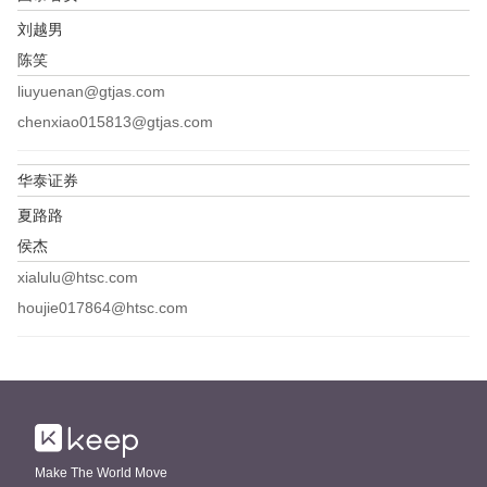
刘越男
陈笑
liuyuenan@gtjas.com
chenxiao015813@gtjas.com
华泰证券
夏路路
侯杰
xialulu@htsc.com
houjie017864@htsc.com
Make The World Move